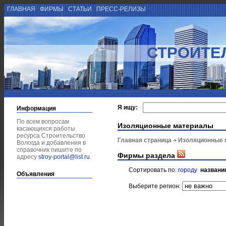
ГЛАВНАЯ
ФИРМЫ
СТАТЬИ
ПРЕСС-РЕЛИЗЫ
СТРОИТЕ
Я ищу:
Информация
По всем вопросам
Изоляционные материалы
касающихся работы
ресурса Строительство
Главная страница
Изоляционные 
Вологда и добавления в
справочник пишите по
Фирмы раздела
адресу
stroy-portal@list.ru
.
Сортировать по:
городу
названи
Объявления
Выберите регион: